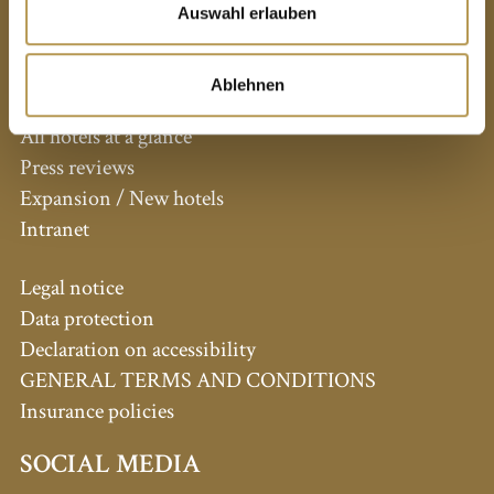
Auswahl erlauben
PRIVATE HOTELS DR. LOHBECK
Ablehnen
All hotels at a glance
Press reviews
Expansion / New hotels
Intranet
Legal notice
Data protection
Declaration on accessibility
GENERAL TERMS AND CONDITIONS
Insurance policies
SOCIAL MEDIA