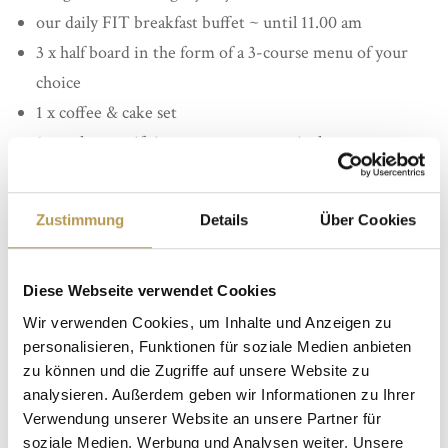
our daily FIT breakfast buffet ~ until 11.00 am
3 x half board in the form of a 3-course menu of your
choice
1 x coffee & cake set
1 x welcome gift in your room on arrival
Free use of the Auramaris Spa with pool & saunas
10% on wellness treatments booked up to 14 days
Zustimmung
Details
Über Cookies
before arrival
Overnight stays:
3 nights
Diese Webseite verwendet Cookies
Price:
from 499 Euro p.p. double room country side,
Wir verwenden Cookies, um Inhalte und Anzeigen zu
main house
personalisieren, Funktionen für soziale Medien anbieten
Travel period: Ascension and Whitsun 2025
zu können und die Zugriffe auf unsere Website zu
analysieren. Außerdem geben wir Informationen zu Ihrer
Cancellation free of charge up to 14 days before arrival
Verwendung unserer Website an unsere Partner für
soziale Medien, Werbung und Analysen weiter. Unsere