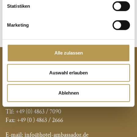
CHRISTMAS AND NEW
Statistiken
YEAR’S EVE
Marketing
Alle zulassen
CONTACT
Auswahl erlauben
Hotel Ambassador
Im Bad 26
Ablehnen
25826 St. Peter-Ording
Tlf:
+49 (0) 4863 / 7090
Fax: +49 (0
) 4863 / 2666
E-mail:
info@hotel-ambassador.de