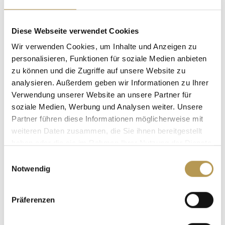
Diese Webseite verwendet Cookies
1 NIGHT FREE!*
Wir verwenden Cookies, um Inhalte und Anzeigen zu
personalisieren, Funktionen für soziale Medien anbieten
Book 5 nights, pay only 4!*SURE YOUR FREE
zu können und die Zugriffe auf unsere Website zu
NIGHT NOW
analysieren. Außerdem geben wir Informationen zu Ihrer
*Not combinable with other offers, not valid for
Verwendung unserer Website an unsere Partner für
soziale Medien, Werbung und Analysen weiter. Unsere
existing reservations.
Partner führen diese Informationen möglicherweise mit
weiteren Daten zusammen, die Sie ihnen bereitgestellt
BOOK
haben oder die sie im Rahmen Ihrer Nutzung der Dienste
gesammelt haben.
Einwilligungsauswahl
Notwendig
Präferenzen