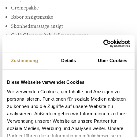
Cremepakke
Babor ansigtsmaske
Skønhedsmassage ansigt
Gold Glamour 24k delkropsmassage
Fodmassage
1 flaske mousserende vin på værelset ved ankomst
Zustimmung
Details
Über Cookies
Brug af swimmingpool og saunaer
Udlevering af bløde badekåber, badetøfler og
saunahåndklæder
Diese Webseite verwendet Cookies
Gratis WLAN
Wir verwenden Cookies, um Inhalte und Anzeigen zu
personalisieren, Funktionen für soziale Medien anbieten
Overnatninger:
2
overnatninger
zu können und die Zugriffe auf unsere Website zu
Pris:
fra 364 Euro
analysieren. Außerdem geben wir Informationen zu Ihrer
Verwendung unserer Website an unsere Partner für
Rejseperiode: kan bookes hele året rundt
soziale Medien, Werbung und Analysen weiter. Unsere
Partner führen diese Informationen möglicherweise mit