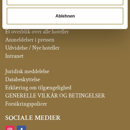
PRIVATE HOTELLER DR. LOHBECK
Ablehnen
Et overblik over alle hoteller
Anmeldelser i pressen
Udvidelse / Nye hoteller
Intranet
Juridisk meddelelse
Databeskyttelse
Erklæring om tilgængelighed
GENERELLE VILKÅR OG BETINGELSER
Forsikringspolicer
SOCIALE MEDIER