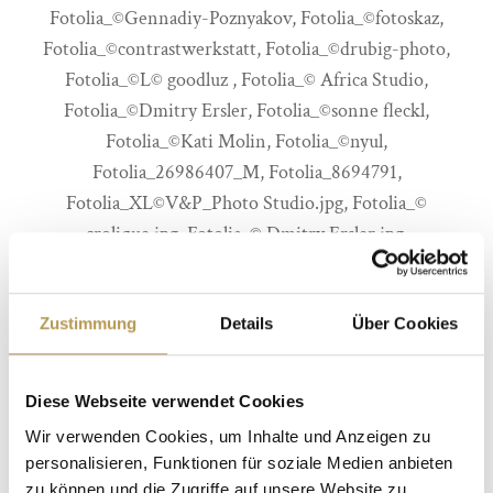
Fotolia_©Gennadiy-Poznyakov, Fotolia_©fotoskaz,
Fotolia_©contrastwerkstatt, Fotolia_©drubig-photo,
Fotolia_©L© goodluz , Fotolia_© Africa Studio,
Fotolia_©Dmitry Ersler, Fotolia_©sonne fleckl,
Fotolia_©Kati Molin, Fotolia_©nyul,
Fotolia_26986407_M, Fotolia_8694791,
Fotolia_XL©V&P_Photo Studio.jpg, Fotolia_©
crolique.jpg, Fotolia_© Dmitry Ersler.jpg,
Fotolia_©puhhha.jpg, Fotolia_©Photoroller.jpg,
Fotolia_XL©standret, Fotolia_26986407, Fotolia_©
Zustimmung
Details
Über Cookies
drubig-photo, Fotolia_© mikhail_kayl, Fotolia_©Kzenon,
Fotolia_©L©karepa, Fotolia_©santypan.jpg, Fotolia_©-
highwaystarz.jpg, Fotolia_©-HLPhoto.jpg, Fotolia_©
Diese Webseite verwendet Cookies
O.B.jpg, Fotolia®JenkoAtaman, Fotolia®Beboy
Wir verwenden Cookies, um Inhalte und Anzeigen zu
personalisieren, Funktionen für soziale Medien anbieten
Video: Nico Offermann
zu können und die Zugriffe auf unsere Website zu