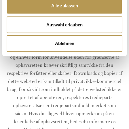
Alle zulassen
fjerner vi straks sådanne links.
Ophavsret
Auswahl erlauben
Indholdet og værkerne, der er skabt af
webstedsoperatørerne på disse sider, er underlagt tysk
Ablehnen
lov om ophavsret. Kopiering, bearbejdning, distribution
og enhver form for anvendelse uden for grænserne af
ophavsretten kræver skriftligt samtykke fra den
respektive forfatter eller skaber. Downloads og kopier af
dette websted er kun tilladt til privat, ikke-kommerciel
brug. For så vidt som indholdet på dette websted ikke er
oprettet af operatøren, respekteres tredjeparts
ophavsret. Især er tredjepartsindhold mærket som
sådan. Hvis du alligevel bliver opmærksom på en
krænkelse af ophavsretten, bedes du informere os