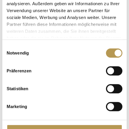
analysieren. Außerdem geben wir Informationen zu Ihrer
Verwendung unserer Website an unsere Partner für
soziale Medien, Werbung und Analysen weiter. Unsere
Partner führen diese Informationen möglicherweise mit
weiteren Daten zusammen, die Sie ihnen bereitgestellt
haben oder die sie im Rahmen Ihrer Nutzung der Dienste
gesammelt haben.
Einwilligungsauswahl
Notwendig
Präferenzen
Statistiken
Succesfuldt gennemførte kurser åbner op for
spændende karrieremuligheder i vores dynamisk
voksende gruppe af virksomheder, som i
Marketing
øjeblikket har 32 afdelinger i Tyskland, Østrig og
USA.