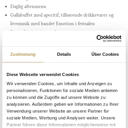
Daglig aftenmenu
Gallabuffet med aperitif, tilhørende drikkevarer og
livemusik med bandet Emotion i festsalen
Brug af swimmingpool og saunaer
Udlevering af bløde badekåber, badetøfler og
saunahåndklæde
Zustimmung
Details
Über Cookies
Gratis WLAN
Overnatninger:
3
overnatninger
Diese Webseite verwendet Cookies
Pris:
fra 599 euro
Wir verwenden Cookies, um Inhalte und Anzeigen zu
Rejseperiode: 29/30 december 2025 til 01/02 januar 2026
personalisieren, Funktionen für soziale Medien anbieten
zu können und die Zugriffe auf unsere Website zu
Mulighed for forlængelse af nytårsaften hen over
analysieren. Außerdem geben wir Informationen zu Ihrer
weekenden.
Verwendung unserer Website an unsere Partner für
soziale Medien, Werbung und Analysen weiter. Unsere
Partner führen diese Informationen möglicherweise mit