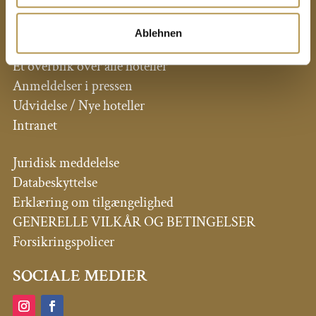
PRIVATE HOTELLER DR. LOHBECK
Ablehnen
Et overblik over alle hoteller
Anmeldelser i pressen
Udvidelse / Nye hoteller
Intranet
Juridisk meddelelse
Databeskyttelse
Erklæring om tilgængelighed
GENERELLE VILKÅR OG BETINGELSER
Forsikringspolicer
SOCIALE MEDIER