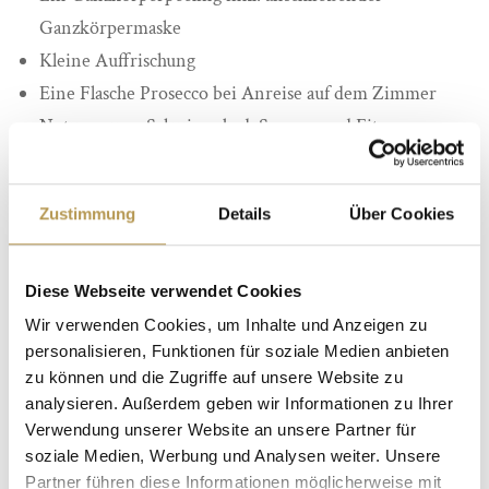
Ganzkörpermaske
Kleine Auffrischung
Eine Flasche Prosecco bei Anreise auf dem Zimmer
Nutzung von Schwimmbad, Saunen und Fitnessraum
Bereitstellung von flauschigen Bademänteln,
Badeslippern und Saunatüchern
Zustimmung
Details
Über Cookies
Kostenfreies WLAN
Übernachtungen:
2
Nächte
Diese Webseite verwendet Cookies
Preis:
ab 367 Euro
Wir verwenden Cookies, um Inhalte und Anzeigen zu
Reisezeitraum: ganzjährig buchbar
personalisieren, Funktionen für soziale Medien anbieten
zu können und die Zugriffe auf unsere Website zu
analysieren. Außerdem geben wir Informationen zu Ihrer
JETZT BUCHEN
Verwendung unserer Website an unsere Partner für
soziale Medien, Werbung und Analysen weiter. Unsere
Partner führen diese Informationen möglicherweise mit