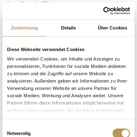
Doppelbett, das Wohnzimmer ist ausgestattet mit Sofa,
Schreibtisch, Sitzgelegenheit, Minibar und Telefon und
verfügt über eine Dachterrasse mit Whirlpool. Das
Zustimmung
Details
Über Cookies
Badezimmer hat eine ebenerdige Dusche und separates
WC. Bademantel, Saunatücher und Badeslipper sind
vorhanden.
Diese Webseite verwendet Cookies
490 bis 650 Euro
Wir verwenden Cookies, um Inhalte und Anzeigen zu
JETZT BUCHEN
personalisieren, Funktionen für soziale Medien anbieten
zu können und die Zugriffe auf unsere Website zu
analysieren. Außerdem geben wir Informationen zu Ihrer
Verwendung unserer Website an unsere Partner für
SUITE DREAMS -25%
soziale Medien, Werbung und Analysen weiter. Unsere
Partner führen diese Informationen möglicherweise mit
AUSTERNFISCHER SUITE IM
weiteren Daten zusammen, die Sie ihnen bereitgestellt
haben oder die sie im Rahmen Ihrer Nutzung der Dienste
STRANDFLÜGEL
gesammelt haben.
Einwilligungsauswahl
Notwendig