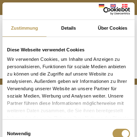
BOG
Zustimmung
Details
Über Cookies
a
Menu
Diese Webseite verwendet Cookies
sdsdsd
Wir verwenden Cookies, um Inhalte und Anzeigen zu
DIN FORDEL - DIREKTE BOOKING
personalisieren, Funktionen für soziale Medien anbieten
kontinuerlig tekst, der løber sådan her
zu können und die Zugriffe auf unsere Website zu
analysieren. Außerdem geben wir Informationen zu Ihrer
Verwendung unserer Website an unsere Partner für
Deutsch
(
German
)
English
Dansk
soziale Medien, Werbung und Analysen weiter. Unsere
Partner führen diese Informationen möglicherweise mit
weiteren Daten zusammen, die Sie ihnen bereitgestellt
haben oder die sie im Rahmen Ihrer Nutzung der Dienste
gesammelt haben.
Einwilligungsauswahl
Notwendig